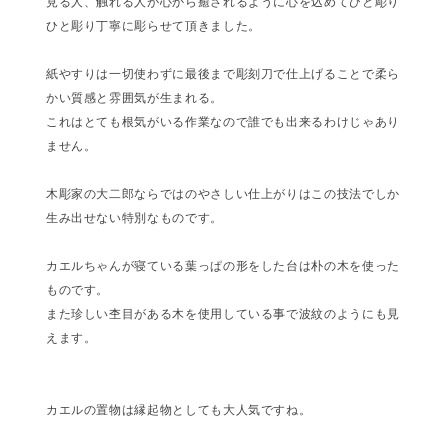
見る人、触れる人が心から癒されるように心を込めてひと彫り
ひと彫り丁寧に彫らせて頂きました。
紙やすりは一切使わずに最後まで彫刻刀で仕上げることで柔ら
かい質感と雰囲気が生まれる。
これはとても根気がいる作業なので誰でも出来るわけじゃあり
ません。
木彫家の大二郎ならではのやさしい仕上がりはこの技法でしか
生み出せない特別なものです。
カエルちゃんが寝ている葉っぱの形をした台は朴の木を使った
ものです。
また珍しい杢目がある木を使用している事で波紋のようにも見
えます。
カエルの置物は縁起物としても大人気ですね。