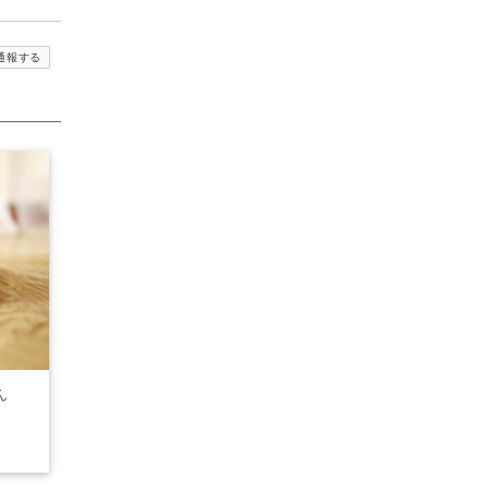
通報する
ん