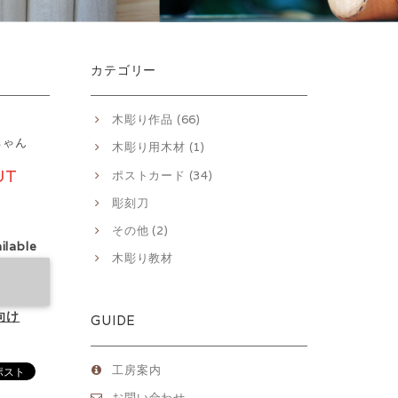
カテゴリー
木彫り作品 (66)
ちゃん
木彫り用木材 (1)
UT
ポストカード (34)
彫刻刀
その他 (2)
ilable
木彫り教材
向け
GUIDE
工房案内
お問い合わせ