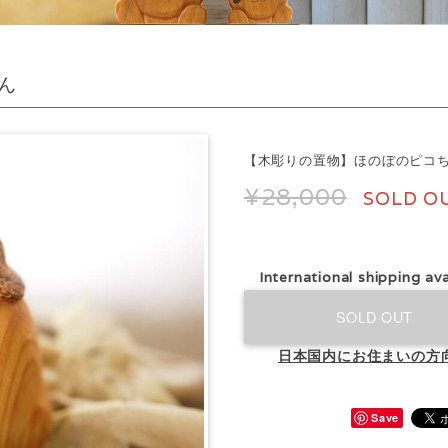
ん
【木彫りの置物】ほのぼのピコ
¥28,000
SOLD O
International shipping ava
SOLD OUT
日本国内にお住まいの方
Save